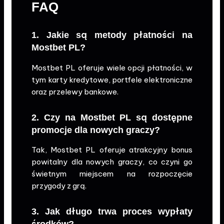
FAQ
1. Jakie są metody płatności na
Mostbet PL?
Mostbet PL oferuje wiele opcji płatności, w
tym karty kredytowe, portfele elektroniczne
oraz przelewy bankowe.
2. Czy na Mostbet PL są dostępne
promocje dla nowych graczy?
Tak, Mostbet PL oferuje atrakcyjny bonus
powitalny dla nowych graczy, co czyni go
świetnym miejscem na rozpoczęcie
przygody z grą.
3. Jak długo trwa proces wypłaty
środków?