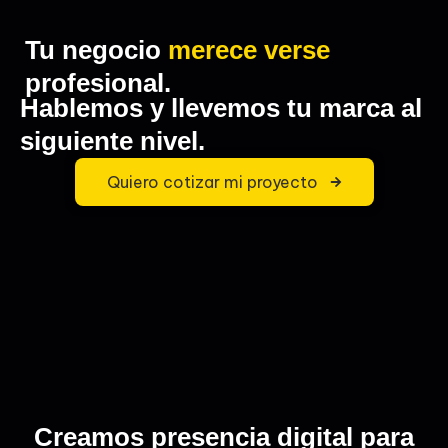
Tu negocio
merece verse
profesional.
Hablemos y llevemos tu marca al
siguiente nivel.
Quiero cotizar mi proyecto
Creamos presencia digital para