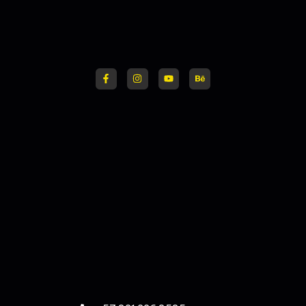
F
I
Y
B
a
n
o
e
c
s
u
h
e
t
t
a
b
a
u
n
o
g
b
c
o
r
e
e
k
a
-
m
f