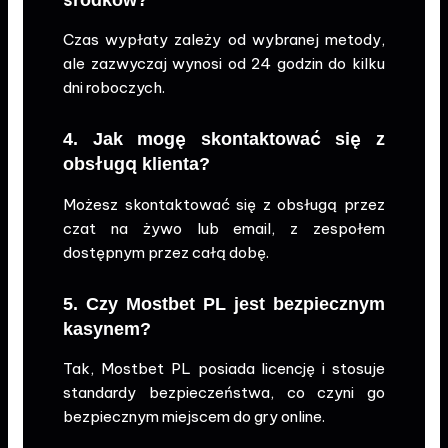
Czas wypłaty zależy od wybranej metody,
ale zazwyczaj wynosi od 24 godzin do kilku
dni roboczych.
4. Jak mogę skontaktować się z
obsługą klienta?
Możesz skontaktować się z obsługą przez
czat na żywo lub email, z zespołem
dostępnym przez całą dobę.
5. Czy Mostbet PL jest bezpiecznym
kasynem?
Tak, Mostbet PL posiada licencję i stosuje
standardy bezpieczeństwa, co czyni go
bezpiecznym miejscem do gry online.