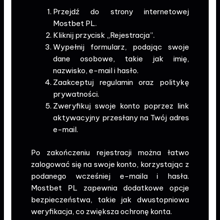
Przejdź do strony internetowej
Mostbet PL.
Kliknij przycisk „Rejestracja”.
Wypełnij formularz, podając swoje
dane osobowe, takie jak imię,
nazwisko, e-mail i hasło.
Zaakceptuj regulamin oraz politykę
prywatności.
Zweryfikuj swoje konto poprzez link
aktywacyjny przesłany na Twój adres
e-mail.
Po zakończeniu rejestracji można łatwo
zalogować się na swoje konto, korzystając z
podanego wcześniej e-maila i hasła.
Mostbet PL zapewnia dodatkowe opcje
bezpieczeństwa, takie jak dwustopniowa
weryfikacja, co zwiększa ochronę konta.