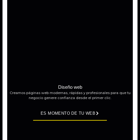
Diseño web
Creamos páginas web modernas, rápidas y profesionales para que tu
negocio genere confianza desde el primer clic.
ES MOMENTO DE TU WEB