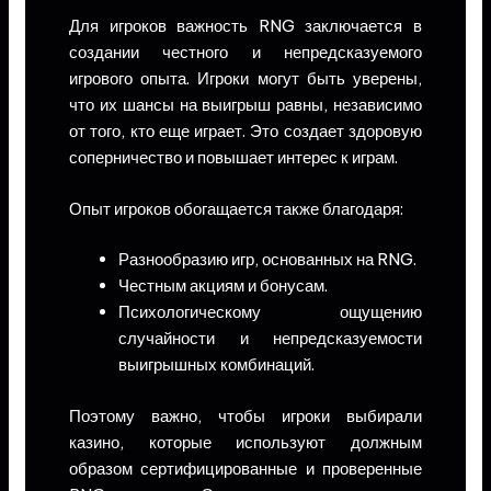
Для игроков важность RNG заключается в
создании честного и непредсказуемого
игрового опыта. Игроки могут быть уверены,
что их шансы на выигрыш равны, независимо
от того, кто еще играет. Это создает здоровую
соперничество и повышает интерес к играм.
Опыт игроков обогащается также благодаря:
Разнообразию игр, основанных на RNG.
Честным акциям и бонусам.
Психологическому ощущению
случайности и непредсказуемости
выигрышных комбинаций.
Поэтому важно, чтобы игроки выбирали
казино, которые используют должным
образом сертифицированные и проверенные