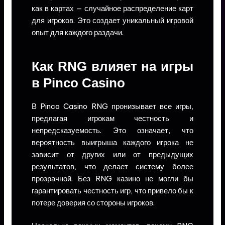
как в картах — случайное распределение карт
для игроков. Это создает уникальный игровой
опыт для каждого раздачи.
Как RNG влияет на игры
в Pinco Casino
В Pinco Casino RNG пронизывает все игры,
предлагая игрокам честность и
непредсказуемость. Это означает, что
вероятность выигрыша каждого игрока не
зависит от других или от предыдущих
результатов, что делает систему более
прозрачной. Без RNG казино не могли бы
гарантировать честность игр, что привело бы к
потере доверия со стороны игроков.