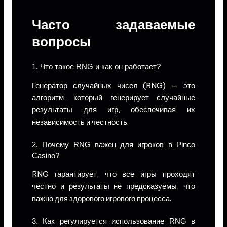
Часто задаваемые
вопросы
1. Что такое RNG и как он работает?
Генератор случайных чисел (RNG) — это
алгоритм, который генерирует случайные
результаты для игр, обеспечивая их
независимость и честность.
2. Почему RNG важен для игроков в Pinco
Casino?
RNG гарантирует, что все игры проходят
честно и результаты не предсказуемы, что
важно для здорового игрового процесса.
3. Как регулируется использование RNG в