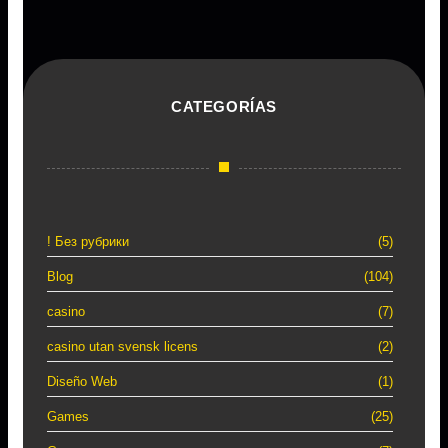
CATEGORÍAS
! Без рубрики
(5)
Blog
(104)
casino
(7)
casino utan svensk licens
(2)
Diseño Web
(1)
Games
(25)