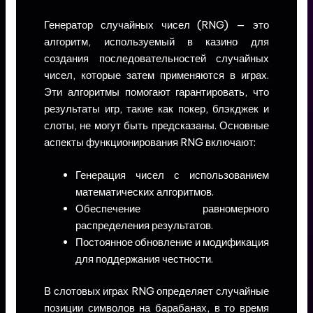
Генератор случайных чисел (RNG) — это
алгоритм, используемый в казино для
создания последовательностей случайных
чисел, которые затем применяются в играх.
Эти алгоритмы помогают гарантировать, что
результаты игр, такие как покер, блэкджек и
слоты, не могут быть предсказаны. Основные
аспекты функционирования RNG включают:
Генерация чисел с использованием
математических алгоритмов.
Обеспечение равномерного
распределения результатов.
Постоянное обновление и модификация
для поддержания честности.
В слотовых играх RNG определяет случайные
позиции символов на барабанах, в то время