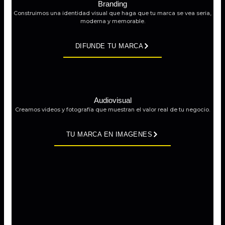
Branding
Construimos una identidad visual que haga que tu marca se vea seria,
moderna y memorable.
DIFUNDE TU MARCA
Audiovisual
Creamos videos y fotografía que muestran el valor real de tu negocio.
TU MARCA EN IMAGENES