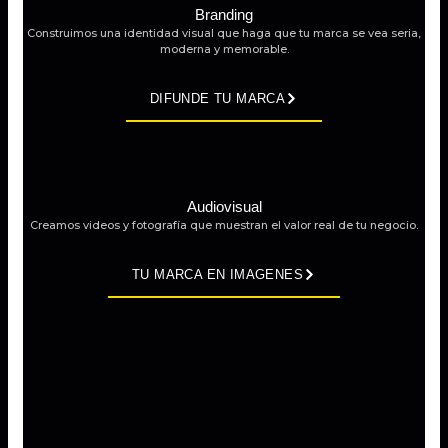
Branding
Construimos una identidad visual que haga que tu marca se vea seria,
moderna y memorable.
DIFUNDE TU MARCA
Audiovisual
Creamos videos y fotografía que muestran el valor real de tu negocio.
TU MARCA EN IMAGENES