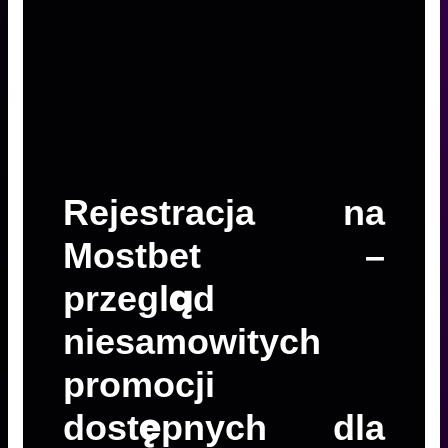
Rejestracja na
Mostbet –
przegląd
niesamowitych
promocji
dostępnych dla