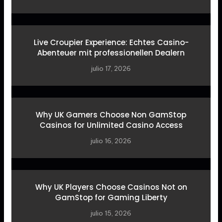
Live Croupier Experience: Echtes Casino-
Abenteuer mit professionellen Dealern
julio 17, 2026
Why UK Gamers Choose Non GamStop
Casinos for Unlimited Casino Access
julio 16, 2026
Why UK Players Choose Casinos Not on
GamStop for Gaming Liberty
julio 15, 2026