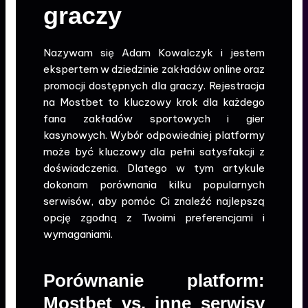
graczy
Nazywam się Adam Kowalczyk i jestem
ekspertem w dziedzinie zakładów online oraz
promocji dostępnych dla graczy. Rejestracja
na Mostbet to kluczowy krok dla każdego
fana zakładów sportowych i gier
kasynowych. Wybór odpowiedniej platformy
może być kluczowy dla pełni satysfakcji z
doświadczenia. Dlatego w tym artykule
dokonam porównania kilku popularnych
serwisów, aby pomóc Ci znaleźć najlepszą
opcję zgodną z Twoimi preferencjami i
wymaganiami.
Porównanie platform:
Mostbet vs. inne serwisy