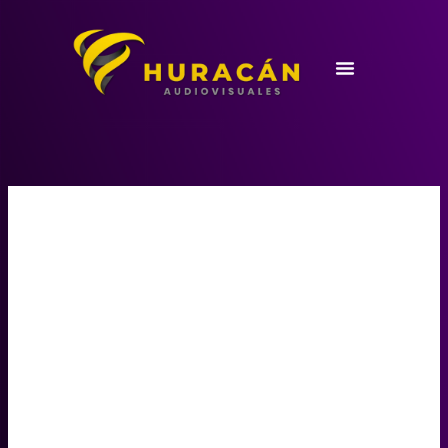
Ir
al
contenido
Rejestracja na Mostbet
– przegląd
niesamowitych