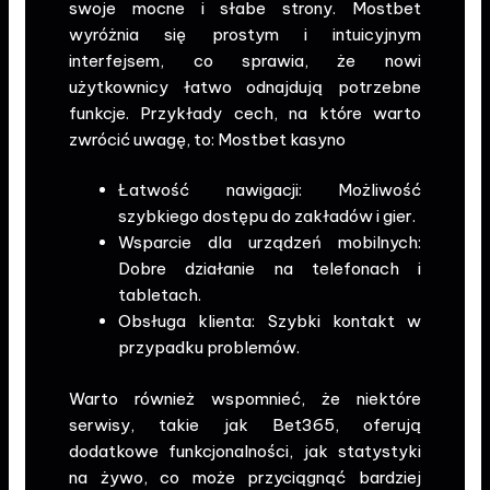
swoje mocne i słabe strony. Mostbet
wyróżnia się prostym i intuicyjnym
interfejsem, co sprawia, że nowi
użytkownicy łatwo odnajdują potrzebne
funkcje. Przykłady cech, na które warto
zwrócić uwagę, to:
Mostbet kasyno
Łatwość nawigacji: Możliwość
szybkiego dostępu do zakładów i gier.
Wsparcie dla urządzeń mobilnych:
Dobre działanie na telefonach i
tabletach.
Obsługa klienta: Szybki kontakt w
przypadku problemów.
Warto również wspomnieć, że niektóre
serwisy, takie jak Bet365, oferują
dodatkowe funkcjonalności, jak statystyki
na żywo, co może przyciągnąć bardziej