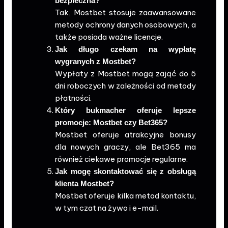
bezpieczna?
Tak, Mostbet stosuje zaawansowane
metody ochrony danych osobowych, a
także posiada ważne licencje.
Jak długo czekam na wypłatę
wygranych z Mostbet?
Wypłaty z Mostbet mogą zająć do 5
dni roboczych w zależności od metody
płatności.
Który bukmacher oferuje lepsze
promocje: Mostbet czy Bet365?
Mostbet oferuje atrakcyjne bonusy
dla nowych graczy, ale Bet365 ma
również ciekawe promocje regularne.
Jak mogę skontaktować się z obsługą
klienta Mostbet?
Mostbet oferuje kilka metod kontaktu,
w tym czat na żywo i e-mail.