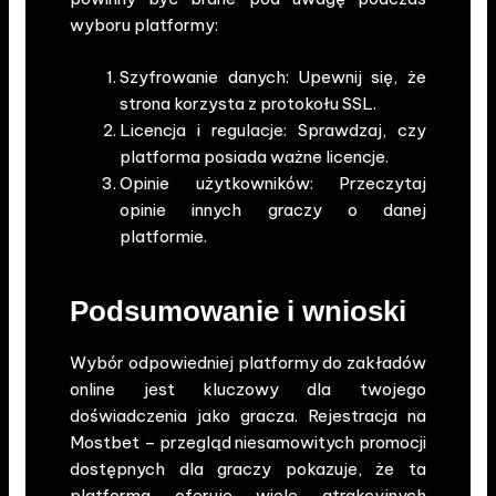
wyboru platformy:
Szyfrowanie danych: Upewnij się, że
strona korzysta z protokołu SSL.
Licencja i regulacje: Sprawdzaj, czy
platforma posiada ważne licencje.
Opinie użytkowników: Przeczytaj
opinie innych graczy o danej
platformie.
Podsumowanie i wnioski
Wybór odpowiedniej platformy do zakładów
online jest kluczowy dla twojego
doświadczenia jako gracza. Rejestracja na
Mostbet – przegląd niesamowitych promocji
dostępnych dla graczy pokazuje, że ta
platforma oferuje wiele atrakcyjnych