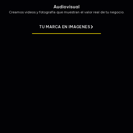
Audiovisual
Creamos videos y fotografía que muestran el valor real de tu negocio.
TU MARCA EN IMAGENES