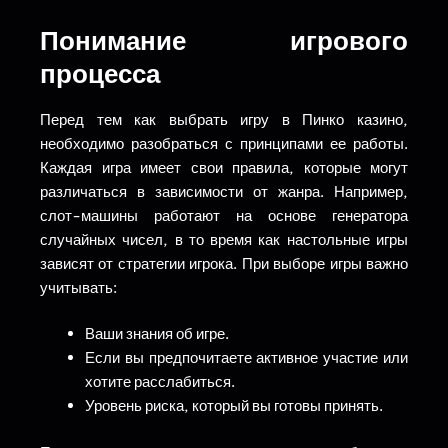
Понимание игрового
процесса
Перед тем как выбрать игру в Пинко казино,
необходимо разобраться с принципами ее работы.
Каждая игра имеет свои правила, которые могут
различаться в зависимости от жанра. Например,
слот-машины работают на основе генератора
случайных чисел, в то время как настольные игры
зависят от стратегии игрока. При выборе игры важно
учитывать:
Ваши знания об игре.
Если вы предпочитаете активное участие или
хотите расслабиться.
Уровень риска, который вы готовы принять.