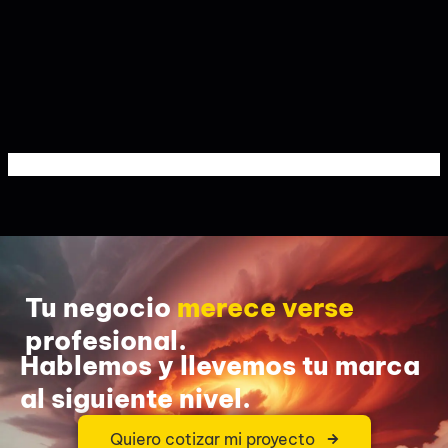
Tu negocio
merece verse
profesional.
Hablemos y llevemos tu marca
al siguiente nivel.
Quiero cotizar mi proyecto