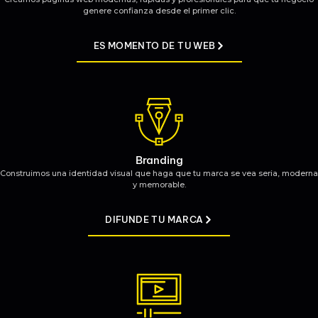
genere confianza desde el primer clic.
ES MOMENTO DE TU WEB
Branding
Construimos una identidad visual que haga que tu marca se vea seria, moderna
y memorable.
DIFUNDE TU MARCA