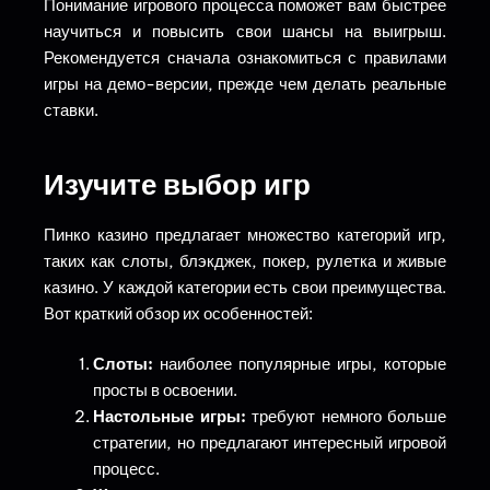
Понимание игрового процесса поможет вам быстрее
научиться и повысить свои шансы на выигрыш.
Рекомендуется сначала ознакомиться с правилами
игры на демо-версии, прежде чем делать реальные
ставки.
Изучите выбор игр
Пинко казино предлагает множество категорий игр,
таких как слоты, блэкджек, покер, рулетка и живые
казино. У каждой категории есть свои преимущества.
Вот краткий обзор их особенностей:
Слоты:
наиболее популярные игры, которые
просты в освоении.
Настольные игры:
требуют немного больше
стратегии, но предлагают интересный игровой
процесс.