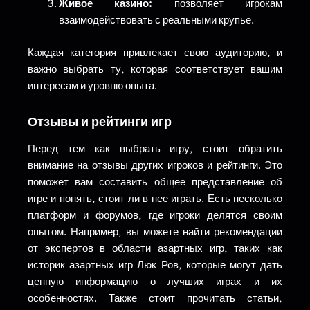
Живое казино:
позволяет игрокам
взаимодействовать с реальными крупье.
Каждая категория привлекает свою аудиторию, и
важно выбрать ту, которая соответствует вашим
интересам и уровню опыта.
Отзывы и рейтинги игр
Перед тем как выбрать игру, стоит обратить
внимание на отзывы других игроков и рейтинги. Это
поможет вам составить общее представление об
игре и понять, стоит ли в нее играть. Есть несколько
платформ и форумов, где игроки делятся своим
опытом. Например, вы можете найти рекомендации
от экспертов в области азартных игр, таких как
историк азартных игр Люк Ров,
которые могут дать
ценную информацию о лучших играх и их
особенностях. Также стоит прочитать статьи,