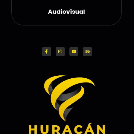
Audiovisual
F
I
Y
B
a
n
o
e
c
s
u
h
e
t
t
a
b
a
u
n
o
g
b
c
o
r
e
e
k
a
-
m
f