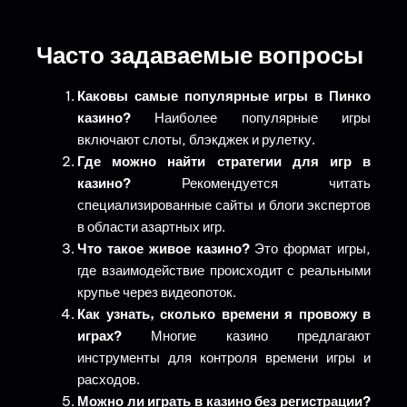
Часто задаваемые вопросы
Каковы самые популярные игры в Пинко
казино?
Наиболее популярные игры
включают слоты, блэкджек и рулетку.
Где можно найти стратегии для игр в
казино?
Рекомендуется читать
специализированные сайты и блоги экспертов
в области азартных игр.
Что такое живое казино?
Это формат игры,
где взаимодействие происходит с реальными
крупье через видеопоток.
Как узнать, сколько времени я провожу в
играх?
Многие казино предлагают
инструменты для контроля времени игры и
расходов.
Можно ли играть в казино без регистрации?