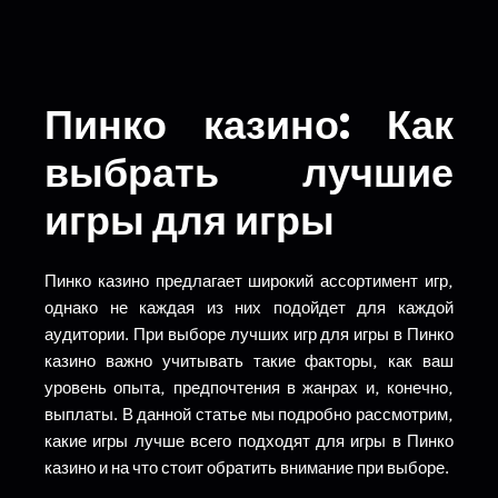
Пинко казино: Как
выбрать лучшие
игры для игры
Пинко казино предлагает широкий ассортимент игр,
однако не каждая из них подойдет для каждой
аудитории. При выборе лучших игр для игры в Пинко
казино важно учитывать такие факторы, как ваш
уровень опыта, предпочтения в жанрах и, конечно,
выплаты. В данной статье мы подробно рассмотрим,
какие игры лучше всего подходят для игры в Пинко
казино и на что стоит обратить внимание при выборе.