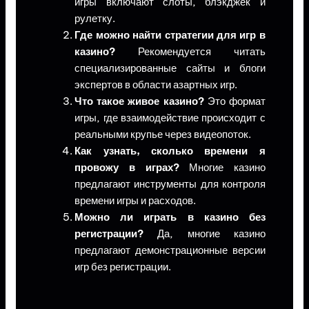
игры включают слоты, блэкджек и
рулетку.
Где можно найти стратегии для игр в
казино?
Рекомендуется читать
специализированные сайты и блоги
экспертов в области азартных игр.
Что такое живое казино?
Это формат
игры, где взаимодействие происходит с
реальными крупье через видеопоток.
Как узнать, сколько времени я
провожу в играх?
Многие казино
предлагают инструменты для контроля
времени игры и расходов.
Можно ли играть в казино без
регистрации?
Да, многие казино
предлагают демонстрационные версии
игр без регистрации.