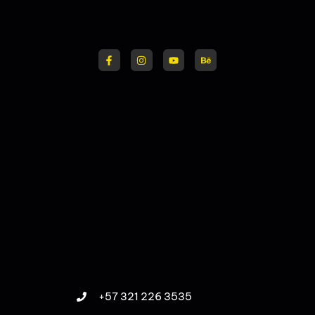
F
I
Y
B
a
n
o
e
c
s
u
h
e
t
t
a
b
a
u
n
o
g
b
c
o
r
e
e
k
a
-
m
f
+57 321 226 3535