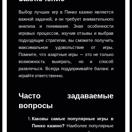
Выбор лучших игр в Пинко казино является
важной задачей, и он требует внимательного
анализа и понимания. Зная особенности
игровых процессов, изучив отзывы и выбрав
подходящие стратегии, вы сможете получить
максимальное удовольствие от игры.
Помните, что азартные игры — это не только
возможность выиграть, но и способ
развлечься. Всегда поддерживайте баланс и
играйте ответственно.
Часто задаваемые
вопросы
Каковы самые популярные игры в
Пинко казино?
Наиболее популярные