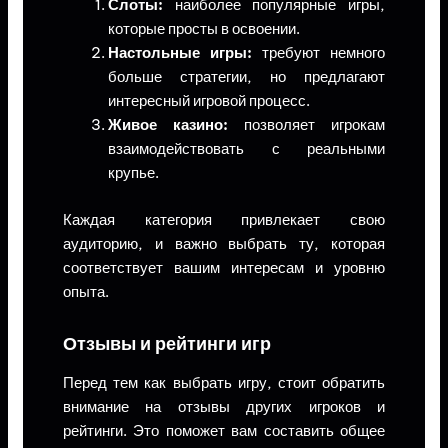
Слоты:
наиболее популярные игры,
которые просты в освоении.
Настольные игры:
требуют немного
больше стратегии, но предлагают
интересный игровой процесс.
Живое казино:
позволяет игрокам
взаимодействовать с реальными
крупье.
Каждая категория привлекает свою
аудиторию, и важно выбрать ту, которая
соответствует вашим интересам и уровню
опыта.
Отзывы и рейтинги игр
Перед тем как выбрать игру, стоит обратить
внимание на отзывы других игроков и
рейтинги. Это поможет вам составить общее