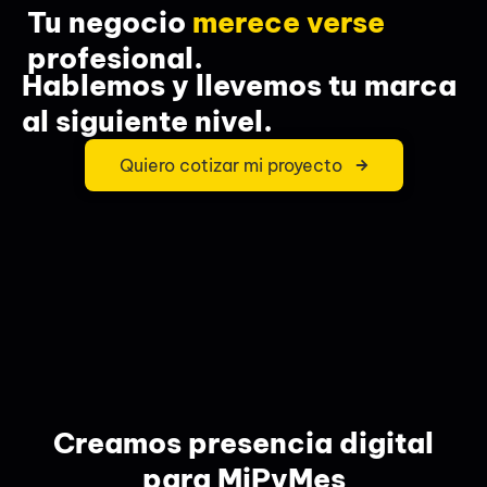
Tu negocio
merece verse
profesional.
Hablemos y llevemos tu marca
al siguiente nivel.
Quiero cotizar mi proyecto
Creamos presencia digital
para MiPyMes