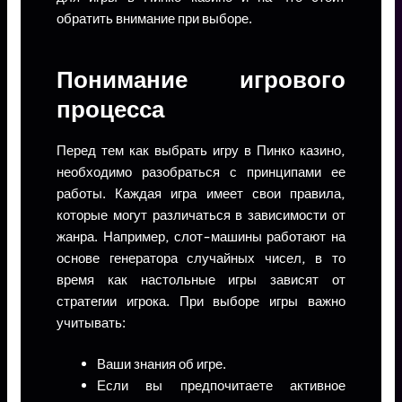
обратить внимание при выборе.
Понимание игрового
процесса
Перед тем как выбрать игру в Пинко казино,
необходимо разобраться с принципами ее
работы. Каждая игра имеет свои правила,
которые могут различаться в зависимости от
жанра. Например, слот-машины работают на
основе генератора случайных чисел, в то
время как настольные игры зависят от
стратегии игрока. При выборе игры важно
учитывать:
Ваши знания об игре.
Если вы предпочитаете активное