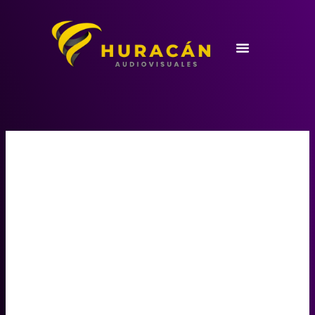
Ir
al
contenido
Пинко казино: Как
выбрать лучшие игры
для игры