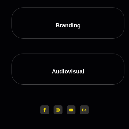
Branding
Audiovisual
F
I
Y
B
a
n
o
e
c
s
u
h
e
t
t
a
b
a
u
n
o
g
b
c
o
r
e
e
k
a