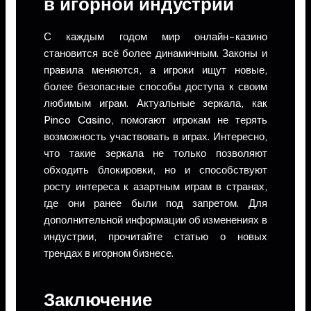
в игорной индустрии
С каждым годом мир онлайн-казино
становится всё более динамичным. Законы и
правила меняются, а игроки ищут новые,
более безопасные способы доступа к своим
любимым играм. Актуальные зеркала, как
Pinco Casino, помогают игрокам не терять
возможность участвовать в играх. Интересно,
что такие зеркала не только позволяют
обходить блокировки, но и способствуют
росту интереса к азартным играм в странах,
где они ранее были под запретом. Для
дополнительной информации об изменениях в
индустрии, прочитайте
статью о новых
трендах в игорном бизнесе
.
Заключение