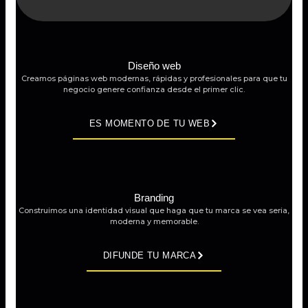
Diseño web
Creamos páginas web modernas, rápidas y profesionales para que tu
negocio genere confianza desde el primer clic.
ES MOMENTO DE TU WEB
Branding
Construimos una identidad visual que haga que tu marca se vea seria,
moderna y memorable.
DIFUNDE TU MARCA