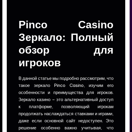
Pinco Casino
Зеркало: Полный
обзор для
игроков
В данной статье мы подробно рассмотрим, что
такое зеркало Pinco Casino, изучим его
особенности и преимущества для игроков.
Зеркало казино – это альтернативный доступ
к платформе, позволяющий игрокам
продолжать наслаждаться ставками и играми,
даже если основной сайт недоступен. Это
решение особенно важно учитывая, что