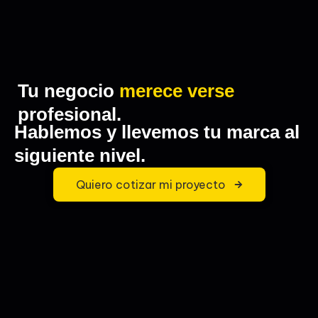
Tu negocio
merece verse
profesional.
Hablemos y llevemos tu marca al
siguiente nivel.
Quiero cotizar mi proyecto