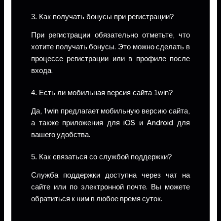
3. Как получать бонусы при регистрации?
При регистрации обязательно отметьте, что
хотите получать бонусы. Это можно сделать в
процессе регистрации или в профиле после
входа.
4. Есть ли мобильная версия сайта 1win?
Да, 1win предлагает мобильную версию сайта,
а также приложения для iOS и Android для
вашего удобства.
5. Как связаться со службой поддержки?
Служба поддержки доступна через чат на
сайте или по электронной почте. Вы можете
обратиться к ним в любое время суток.