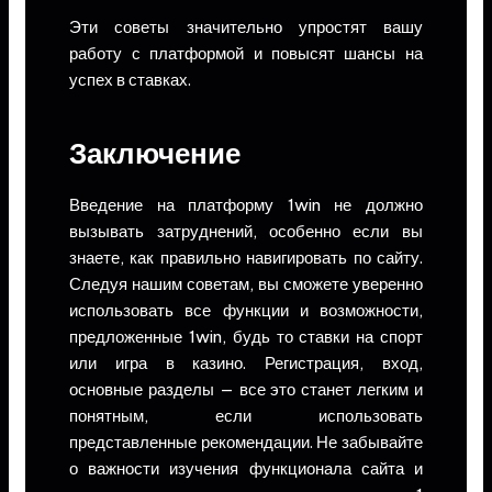
Эти советы значительно упростят вашу
работу с платформой и повысят шансы на
успех в ставках.
Заключение
Введение на платформу 1win не должно
вызывать затруднений, особенно если вы
знаете, как правильно навигировать по сайту.
Следуя нашим советам, вы сможете уверенно
использовать все функции и возможности,
предложенные 1win, будь то ставки на спорт
или игра в казино. Регистрация, вход,
основные разделы — все это станет легким и
понятным, если использовать
представленные рекомендации. Не забывайте
о важности изучения функционала сайта и