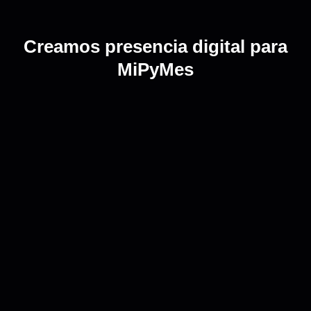
Creamos presencia digital para
MiPyMes