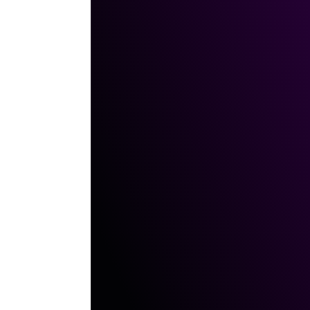
унта
цесс
платформы.
авом углу
l, телефон, и
 с
ть все