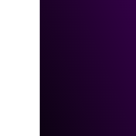
n:
, однако с
итивно
веты по
вие в мир
олезные