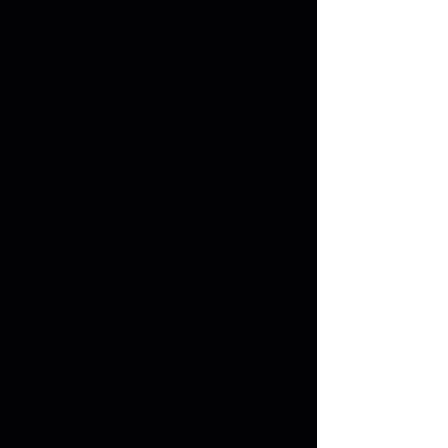
На
со
пол
Вхо
На