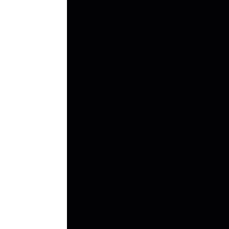
и вы знаете,
еренно
и на спорт
гким и
о важности
win
.
AQ)
ыли пароль?»
пользовать