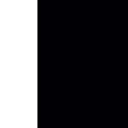
ескольким
сайта и его
ющие вас
ункции и
FAQ, чтобы
ы на успех в