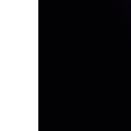
е
льных игр.
ых и
оддержки
информации и
ции