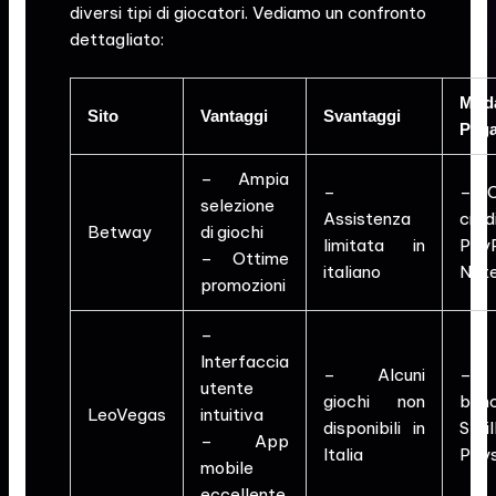
diversi tipi di giocatori. Vediamo un confronto
dettagliato:
Mod
Sito
Vantaggi
Svantaggi
Pag
– Ampia
–
– C
selezione
Assistenza
cred
Betway
di giochi
limitata in
PayP
– Ottime
italiano
Nete
promozioni
–
Interfaccia
– Alcuni
– B
utente
giochi non
banc
LeoVegas
intuitiva
disponibili in
Skril
– App
Italia
Pay
mobile
eccellente