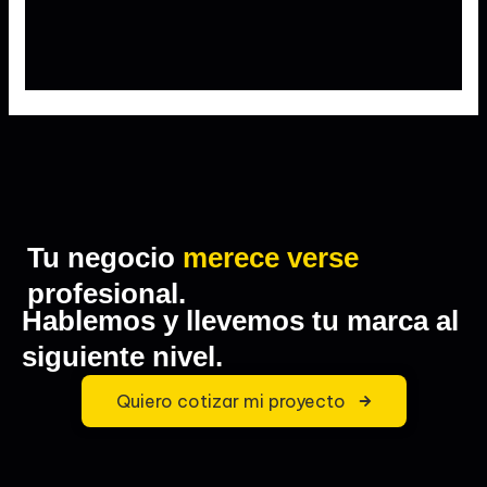
Tu negocio
merece verse
profesional.
Hablemos y llevemos tu marca al
siguiente nivel.
Quiero cotizar mi proyecto