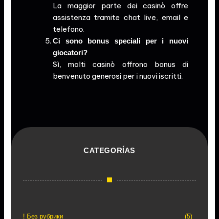
La maggior parte dei casinò offre
assistenza tramite chat live, email e
telefono.
Ci sono bonus speciali per i nuovi
giocatori?
Sì, molti casinò offrono bonus di
benvenuto generosi per i nuovi iscritti.
CATEGORÍAS
! Без рубрики
(5)