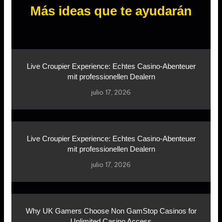
Más ideas que te ayudarán
Live Croupier Experience: Echtes Casino-Abenteuer
mit professionellen Dealern
julio 17, 2026
Live Croupier Experience: Echtes Casino-Abenteuer
mit professionellen Dealern
julio 17, 2026
Why UK Gamers Choose Non GamStop Casinos for
Unlimited Casino Access