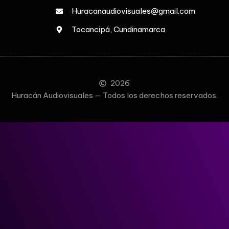
Huracanaudiovisuales@gmail.com
Tocancipá, Cundinamarca
2026
Huracán Audiovisuales — Todos los derechos reservados.