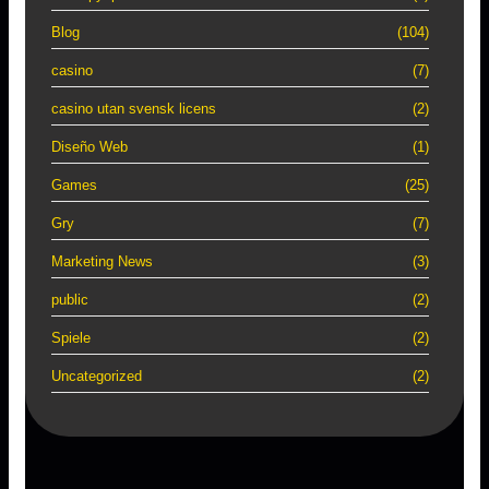
Blog
(104)
casino
(7)
casino utan svensk licens
(2)
Diseño Web
(1)
Games
(25)
Gry
(7)
Marketing News
(3)
public
(2)
Spiele
(2)
Uncategorized
(2)