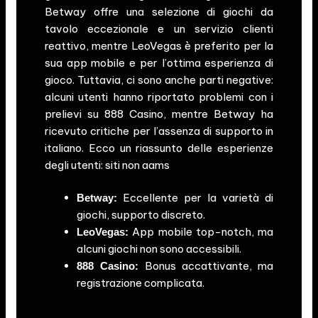
Betway offre una selezione di giochi da
tavolo eccezionale e un servizio clienti
reattivo, mentre LeoVegas è preferito per la
sua app mobile e per l’ottima esperienza di
gioco. Tuttavia, ci sono anche parti negative:
alcuni utenti hanno riportato problemi con i
prelievi su 888 Casino, mentre Betway ha
ricevuto critiche per l’assenza di supporto in
italiano. Ecco un riassunto delle esperienze
degli utenti:
siti non aams
Eccellente per la varietà di
Betway:
giochi, supporto discreto.
App mobile top-notch, ma
LeoVegas:
alcuni giochi non sono accessibili.
Bonus accattivante, ma
888 Casino:
registrazione complicata.