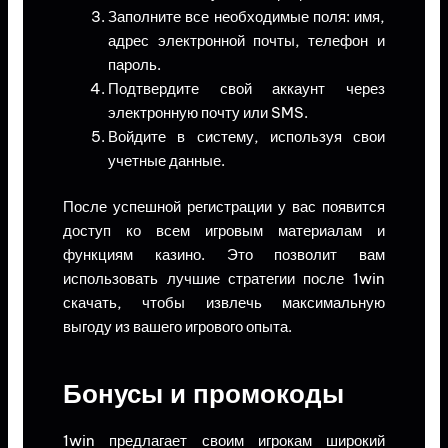
Заполните все необходимые поля: имя,
адрес электронной почты, телефон и
пароль.
Подтвердите свой аккаунт через
электронную почту или SMS.
Войдите в систему, используя свои
учетные данные.
После успешной регистрации у вас появится
доступ ко всем игровым материалам и
функциям казино. Это позволит вам
использовать лучшие стратегии после 1win
скачать, чтобы извлечь максимальную
выгоду из вашего игрового опыта.
Бонусы и промокоды
1win предлагает своим игрокам широкий