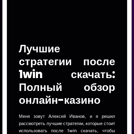
Лучшие
стратегии после
1win скачать:
Полный обзор
онлайн-казино
Меня зовут Алексей Иванов, и я решил
рассмотреть лучшие стратегии, которые стоит
использовать после 1win скачать, чтобы