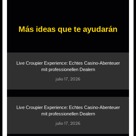
Más ideas que te ayudarán
Live Croupier Experience: Echtes Casino-Abenteuer
mit professionellen Dealern
julio 17, 2026
Live Croupier Experience: Echtes Casino-Abenteuer
mit professionellen Dealern
julio 17, 2026