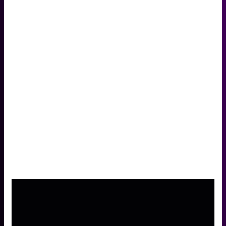
онлайн-казино