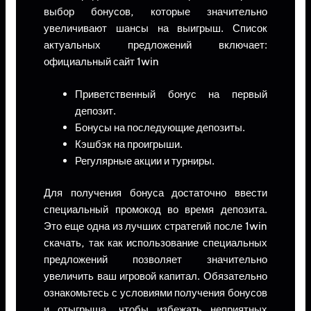
выбор бонусов, которые значительно
увеличивают шансы на выигрыш. Список
актуальных предложений включает:
официальный сайт 1win
Приветственный бонус на первый
депозит.
Бонусы на последующие депозиты.
Кэшбэк на проигрыши.
Регулярные акции и турниры.
Для получения бонуса достаточно ввести
специальный промокод во время депозита.
Это еще одна из лучших стратегий после 1win
скачать, так как использование специальных
предложений позволяет значительно
увеличить ваш игровой капитал. Обязательно
ознакомьтесь с условиями получения бонусов
и отыгрыша, чтобы избежать неприятных