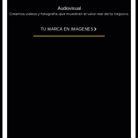
Audiovisual
Creamos videos y fotografía que muestran el valor real de tu negocio.
TU MARCA EN IMAGENES