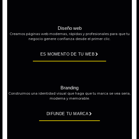
Diseño web
Creamos páginas web modernas, rápidas y profesionales para que tu
negocio genere confianza desde el primer clic.
ES MOMENTO DE TU WEB
Branding
Construimos una identidad visual que haga que tu marca se vea seria,
moderna y memorable.
DIFUNDE TU MARCA