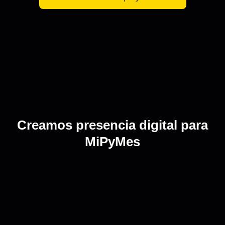
Creamos presencia digital para
MiPyMes