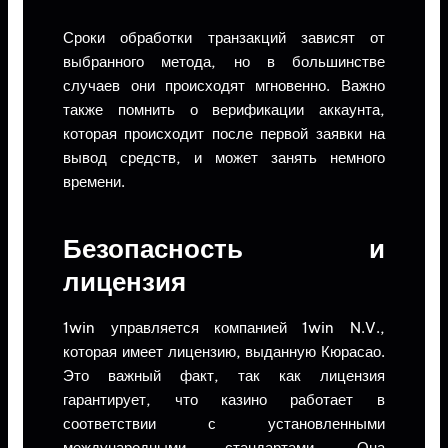
Сроки обработки транзакций зависят от
выбранного метода, но в большинстве
случаев они происходят мгновенно. Важно
также помнить о верификации аккаунта,
которая происходит после первой заявки на
вывод средств, и может занять немного
времени.
Безопасность и
лицензия
1win управляется компанией 1win N.V.,
которая имеет лицензию, выданную Кюрасао.
Это важный факт, так как лицензия
гарантирует, что казино работает в
соответствии с установленными
международными стандартами. Она