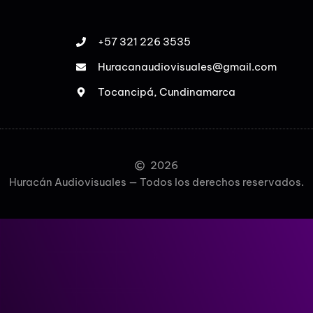
f
+57 321 226 3535
Huracanaudiovisuales@gmail.com
Tocancipá, Cundinamarca
2026
Huracán Audiovisuales — Todos los derechos reservados.