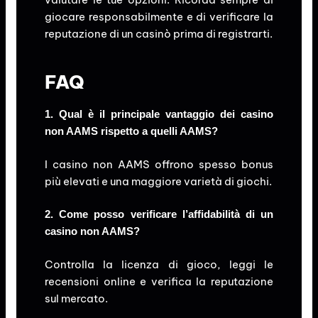
giocare responsabilmente e di verificare la
reputazione di un casinò prima di registrarti.
FAQ
1. Qual è il principale vantaggio dei casino
non AAMS rispetto a quelli AAMS?
I casino non AAMS offrono spesso bonus
più elevati e una maggiore varietà di giochi.
2. Come posso verificare l’affidabilità di un
casino non AAMS?
Controlla la licenza di gioco, leggi le
recensioni online e verifica la reputazione
sul mercato.