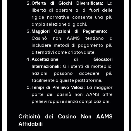
La
Offerta di Giochi Diversificata:
libertà di operare al di fuori delle
rigide normative consente una più
ampia selezione di giochi.
I
Maggiori Opzioni di Pagamento:
Casinò non AAMS tendono a
includere metodi di pagamento più
alternativi come criptovalute.
Accettazione di Giocatori
Gli utenti di molteplici
Internazionali:
nazioni possono accedere più
facilmente a queste piattaforme.
La maggior
Tempi di Prelievo Veloci:
parte dei casinò non AAMS offre
prelievi rapidi e senza complicazioni.
Criticità dei Casino Non AAMS
Affidabili