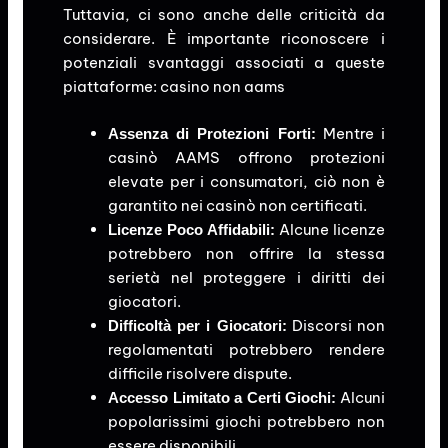
Tuttavia, ci sono anche delle criticità da
considerare. È importante riconoscere i
potenziali svantaggi associati a queste
piattaforme:
casino non aams
Mentre i
Assenza di Protezioni Forti:
casinò AAMS offrono protezioni
elevate per i consumatori, ciò non è
garantito nei casinò non certificati.
Alcune licenze
Licenze Poco Affidabili:
potrebbero non offrire la stessa
serietà nel proteggere i diritti dei
giocatori.
Discorsi non
Difficoltà per i Giocatori:
regolamentati potrebbero rendere
difficile risolvere dispute.
Alcuni
Accesso Limitato a Certi Giochi:
popolarissimi giochi potrebbero non
essere disponibili.