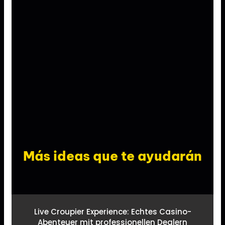
Más ideas que te ayudarán
Live Croupier Experience: Echtes Casino-
Abenteuer mit professionellen Dealern