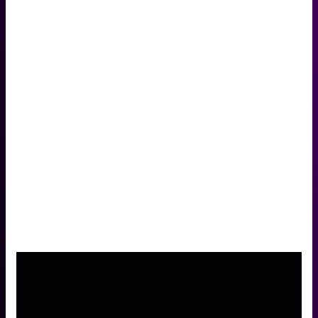
Tradizionali