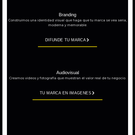
Branding
Construimos una identidad visual que haga que tu marca se vea seria,
moderna y memorable.
DIFUNDE TU MARCA
Audiovisual
Creamos videos y fotografía que muestran el valor real de tu negocio.
TU MARCA EN IMAGENES