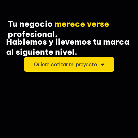
Tu negocio
merece verse
profesional.
Hablemos y llevemos tu marca
al siguiente nivel.
Quiero cotizar mi proyecto