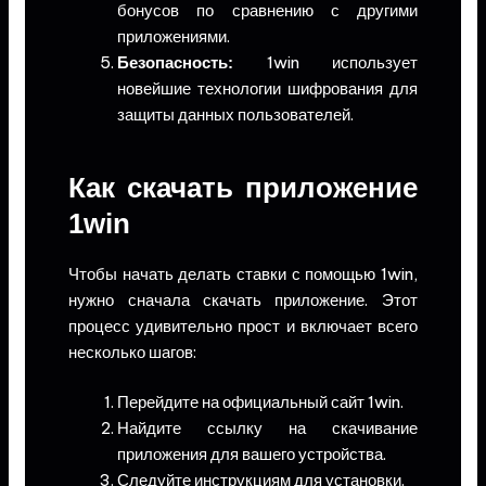
бонусов по сравнению с другими
приложениями.
1win использует
Безопасность:
новейшие технологии шифрования для
защиты данных пользователей.
Как скачать приложение
1win
Чтобы начать делать ставки с помощью 1win,
нужно сначала скачать приложение. Этот
процесс удивительно прост и включает всего
несколько шагов:
Перейдите на официальный сайт 1win.
Найдите ссылку на скачивание
приложения для вашего устройства.
Следуйте инструкциям для установки.