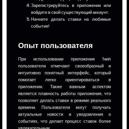
Зарегистрируйтесь в приложении или
войдите в свой существующий аккаунт.
Начните делать ставки на любимые
события!
Опыт пользователя
При использовании приложения 1win
пользователи отмечают своеобразный и
интуитивно понятный интерфейс, который
помогает легко ориентироваться в
приложении. Также важным аспектом
является плавность работы приложения, что
позволяет делать ставки в режиме реального
времени. Пользователи могут получать
актуальные новости и уведомления о
событиях, что делает процесс ставок более
увлекательным.