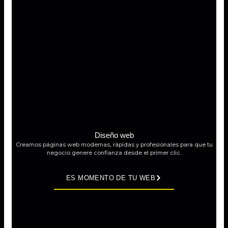
Diseño web
Creamos páginas web modernas, rápidas y profesionales para que tu
negocio genere confianza desde el primer clic.
ES MOMENTO DE TU WEB