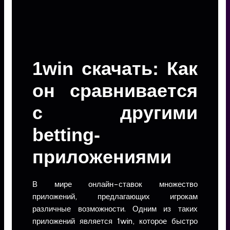
1win скачать: Как
он сравнивается
с другими
betting-
приложениями
В мире онлайн-ставок множество
приложений, предлагающих игрокам
различные возможности. Одним из таких
приложений является 1win, которое быстро