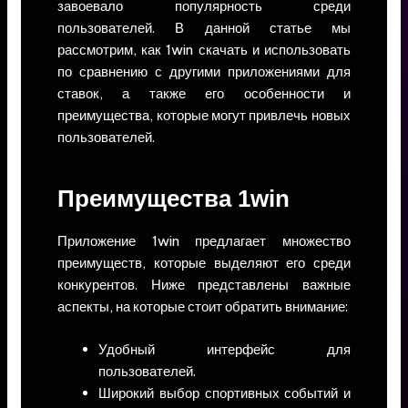
завоевало популярность среди
пользователей. В данной статье мы
рассмотрим, как 1win скачать и использовать
по сравнению с другими приложениями для
ставок, а также его особенности и
преимущества, которые могут привлечь новых
пользователей.
Преимущества 1win
Приложение 1win предлагает множество
преимуществ, которые выделяют его среди
конкурентов. Ниже представлены важные
аспекты, на которые стоит обратить внимание:
Удобный интерфейс для
пользователей.
Широкий выбор спортивных событий и