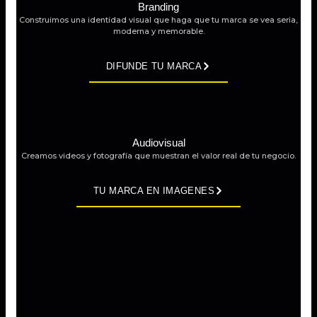
Branding
Construimos una identidad visual que haga que tu marca se vea seria,
moderna y memorable.
DIFUNDE TU MARCA
Audiovisual
Creamos videos y fotografía que muestran el valor real de tu negocio.
TU MARCA EN IMAGENES