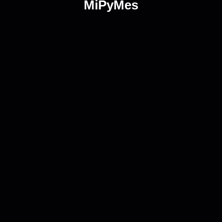
MiPyMes